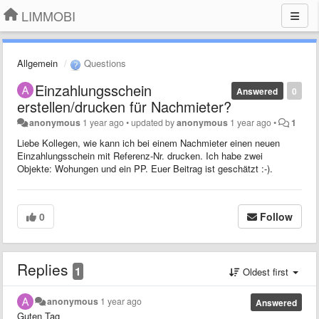
LIMMOBI
Allgemein
Questions
Einzahlungsschein
Answered
0
erstellen/drucken für Nachmieter?
anonymous
1 year ago
•
updated by
anonymous
1 year ago
•
1
Liebe Kollegen, wie kann ich bei einem Nachmieter einen neuen
Einzahlungsschein mit Referenz-Nr. drucken. Ich habe zwei
Objekte: Wohungen und ein PP. Euer Beitrag ist geschätzt :-).
0
Follow
Replies
1
Oldest first
anonymous
1 year ago
Answered
Guten Tag