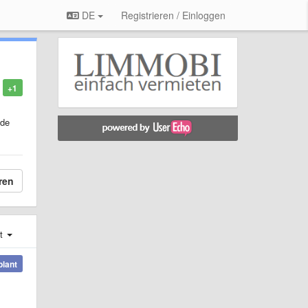
DE
Registrieren / Einloggen
+1
nde
ren
st
plant