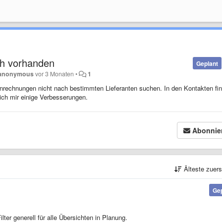
ich vorhanden
Geplant
anonymous
vor 3 Monaten
•
1
ntenrechnungen nicht nach bestimmten Lieferanten suchen. In den Kontakten fi
ich mir einige Verbesserungen.
Abonnie
Älteste zuer
Ge
ter generell für alle Übersichten in Planung.