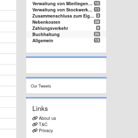
Verwaltung von Mietliegenschaften
10
Verwaltung von Stockwerkeigentum
11
Zusammenschluss zum Eigenverbrauch - ZEV
3
Nebenkosten
28
Zahlungsverkehr
9
Buchhaltung
20
Allgemein
13
Our Tweets
Links
About us
T&C
Privacy